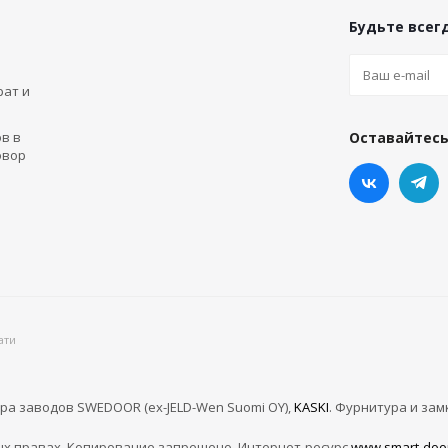
Будьте всегд
рат и
в в
Оставайтесь
овор
ати
ра заводов SWEDOOR (ex-JELD-Wen Suomi OY),
KASKI
. Фурнитура и зам
х правах. Копирование запрещено. Интернет-ресурс
www.smart-doo