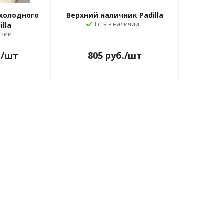
 холодного
Верхний наличник Padilla
Есть в наличии
lla
ичии
.
/шт
805
руб.
/шт