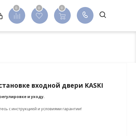
0
0
0
0
становке входной двери KASKI
регулировке и уходу.
есь с инструкцией и условиями гарантии!