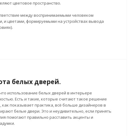
еляют цветовое пространство.
ответствие между воспринимаемыми человеком
и, и цветами, формируемыми на устройствах вывода
овиях).
ота белых дверей.
что использование белых дверей в интерьере
остью. Есть и такие, которые считают такое решение
, как показывает практика, всё больше дизайнеров в
рают белые двери. Это и неудивительно, если принять
елия помогают правильно расставить акценты и
адумки.