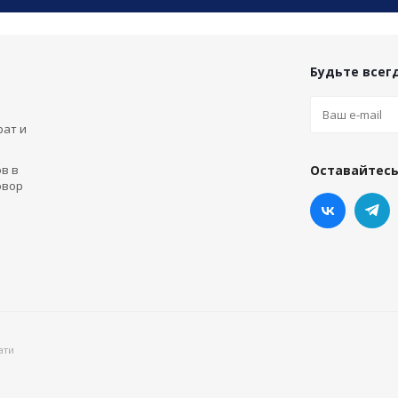
Будьте всегд
рат и
в в
Оставайтесь
овор
ати