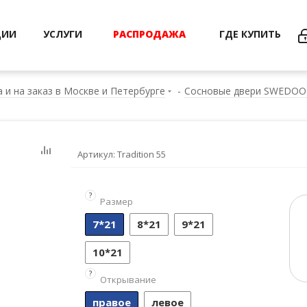
ЦИИ
УСЛУГИ
РАСПРОДАЖА
ГДЕ КУПИТЬ
 и на заказ в Москве и Петербурге
-
Сосновые двери SWEDOOR 
Артикул:
Tradition 55
?
Размер
7*21
8*21
9*21
10*21
?
Открывание
правое
левое