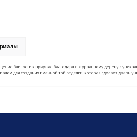
риалы
щение близости к природе благодаря натуральному дереву с уникаль
алом для создания именной той отделки, которая сделает дверь у