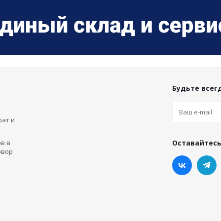
Будьте всегд
рат и
в в
Оставайтесь
овор