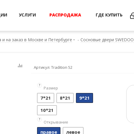
ЦИИ
УСЛУГИ
РАСПРОДАЖА
ГДЕ КУПИТЬ
 и на заказ в Москве и Петербурге
-
Сосновые двери SWEDOOR 
Артикул:
Tradition 52
?
Размер
7*21
8*21
9*21
10*21
?
Открывание
правое
левое