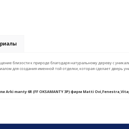
риалы
щение близости к природе благодаря натуральному дереву с уникаль
алом для создания именной той отделки, которая сделает дверь у
 Arki manty 6R (FF OKSAMANTY 3P) фирм Matti Ovi,Fenestra,Vita