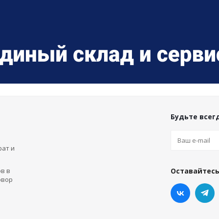
Будьте всегд
рат и
в в
Оставайтесь
овор