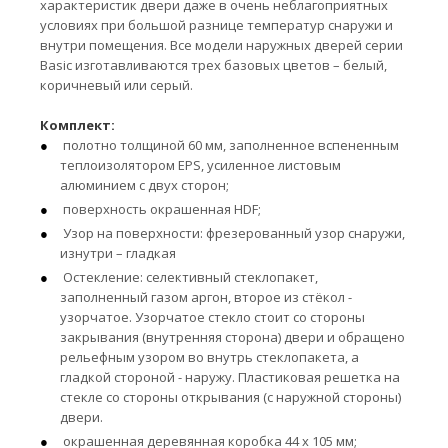
характеристик двери даже в очень неблагоприятных
условиях при большой разнице температур снаружи и
внутри помещения. Все модели наружных дверей серии
Basic изготавливаются трех базовых цветов – белый,
коричневый или серый.
Комплект:
полотно толщиной 60 мм, заполненное вспененным
теплоизолятором EPS, усиленное листовым
алюминием с двух сторон;
поверхность окрашенная HDF;
Узор на поверхности: фрезерованный узор снаружи,
изнутри – гладкая
Остекление: селективный стеклопакет,
заполненный газом аргон, второе из стёкол -
узорчатое. Узорчатое стекло стоит со стороны
закрывания (внутренняя сторона) двери и обращено
рельефным узором во внутрь стеклопакета, а
гладкой стороной - наружу. Пластиковая решетка на
стекле со стороны открывания (с наружной стороны)
двери.
окрашенная деревянная коробка 44 х 105 мм;