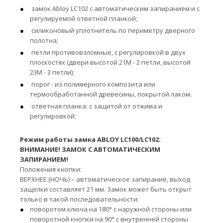
замок Abloy LC102 с автоматическим запиранием и с
регулируемой ответной планкой;
силиконовый уплотнитель по периметру дверного
полотна;
петли противовзломные, с регулировкой в двух
плоскостях (двери высотой 21М - 2 петли, высотой
23М - 3 петли);
порог - из полимерного композита или
термообработанной древесины, покрытой лаком.
ответная планка: с защитой от отжима и
регулировкой;
Режим работы замка ABLOY LC100/LC102:
ВНИМАНИЕ! ЗАМОК С АВТОМАТИЧЕСКИМ
ЗАПИРАНИЕМ!
Положения кнопки:
ВЕРХНЕЕ (НОЧЬ) – автоматическое запирание, выход
защелки составляет 21 мм. Замок может быть открыт
только в такой последовательности:
поворотом ключа на 180° с наружной стороны или
поворотной кнопки на 90° с внутренней стороны