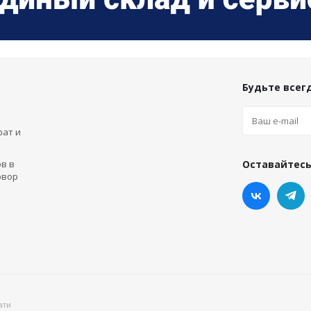
Будьте всегд
рат и
в в
Оставайтесь
овор
ати