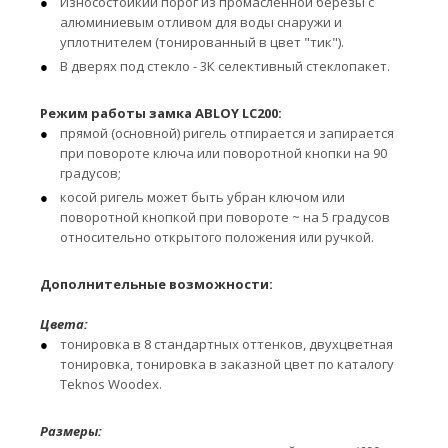
Износостойкий порог из промасленной березы с
алюминиевым отливом для воды снаружи и
уплотнителем (тонированный в цвет "тик").
В дверях под стекло - 3К селективный стеклопакет.
Режим работы замка ABLOY LC200:
прямой (основной) ригель отпирается и запирается
при повороте ключа или поворотной кнопки на 90
градусов;
косой ригель может быть убран ключом или
поворотной кнопкой при повороте ~ на 5 градусов
относительно открытого положения или ручкой.
Дополнительные возможности:
Цвета:
тонировка в 8 стандартных оттенков, двухцветная
тонировка, тонировка в заказной цвет по каталогу
Teknos Woodex.
Размеры: