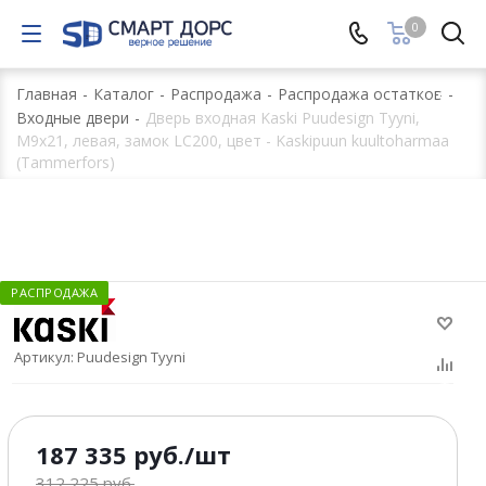
0
Главная
-
Каталог
-
Распродажа
-
Распродажа остатков
-
Входные двери
-
Дверь входная Kaski Puudesign Tyyni,
М9x21, левая, замок LC200, цвет - Kaskipuun kuultoharmaa
(Tammerfors)
РАСПРОДАЖА
Артикул:
Puudesign Tyyni
187 335
руб.
/шт
312 225
руб.