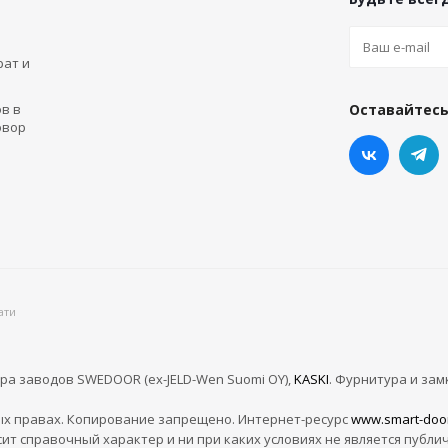
рат и
в в
Оставайтесь
овор
ати
ра заводов SWEDOOR (ex-JELD-Wen Suomi OY),
KASKI
. Фурнитура и зам
х правах. Копирование запрещено. Интернет-ресурс
www.smart-doo
сит справочный характер и ни при каких условиях не является публи