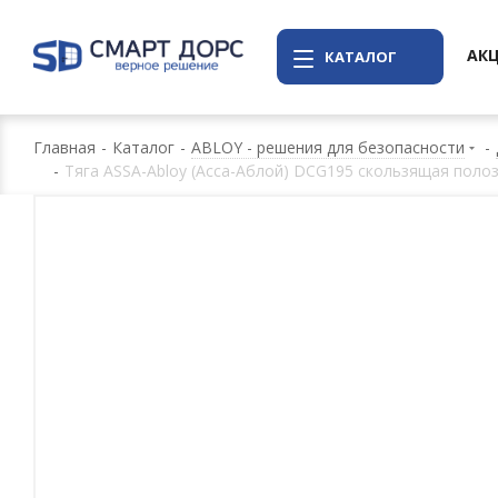
АК
КАТАЛОГ
Главная
-
Каталог
-
ABLOY - решения для безопасности
-
-
Тяга ASSA-Abloy (Асса-Аблой) DCG195 скользящая поло