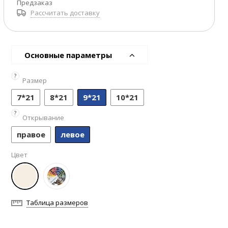
Предзаказ
Рассчитать доставку
Основные параметры
?
Размер
7*21
8*21
9*21
10*21
?
Открывание
правое
левое
Цвет
Таблица размеров