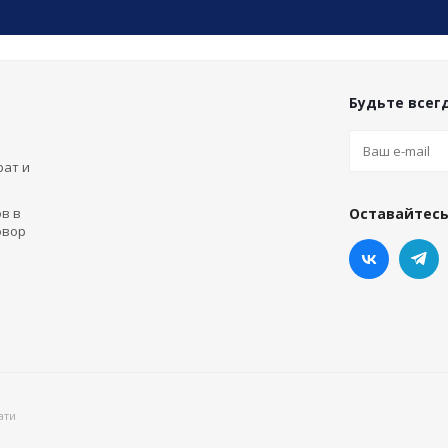
Будьте всегд
рат и
в в
Оставайтесь
овор
ати