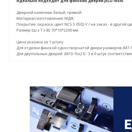
Идеально подходит для финских дверей JELD-WEN.
Дверной наличник белый, прямой.
Материал изготовления: МДФ.
Покрытие: окраска, цвет NCS S 0502-Y / на заказ - в другой ц
Размер (Ш х Т х В): 70*10*2200 мм.
Цена указана за 1 штуку.
Для отделки финской одностворчатой двери размеров (М7-10х
Для двупольных дверей (М13-15х21) - 3 и 6 штук соответстве