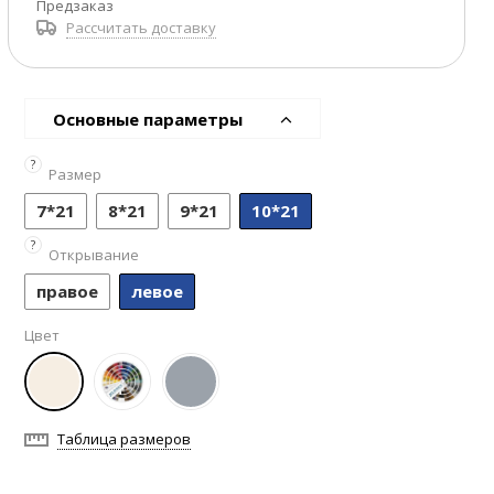
Предзаказ
Рассчитать доставку
Основные параметры
?
Размер
7*21
8*21
9*21
10*21
?
Открывание
правое
левое
Цвет
Таблица размеров