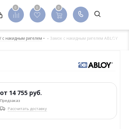
0
0
0
0
 с накидным ригелем
-
Замок с накидным ригелем ABLOY
от
14 755 руб.
Предзаказ
Рассчитать доставку