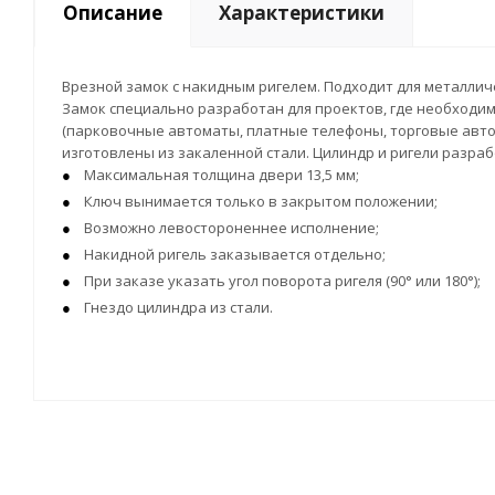
Описание
Характеристики
Врезной замок с накидным ригелем. Подходит для металличе
Замок специально разработан для проектов, где необходим
(парковочные автоматы, платные телефоны, торговые автом
изготовлены из закаленной стали. Цилиндр и ригели разра
Максимальная толщина двери 13,5 мм;
Ключ вынимается только в закрытом положении;
Возможно левостороненнее исполнение;
Накидной ригель заказывается отдельно;
При заказе указать угол поворота ригеля (90° или 180°);
Гнездо цилиндра из стали.