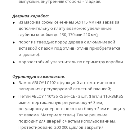
выпуклый, внутренняя сторона - гладкая.
Дверная коробка:
из массива сосны сечением 56х115 мм (на заказ за
дополнительную плату возможно увеличение
глубины коробки до 130, 170 или 210 мм);
порог из твердых пород дерева с алюминиевой
вставкой с пазом под отлив (отлив приобретается
отдельно).;
морозостойкий уплотнитель по периметру коробки.
Фурнитура в комплекте:
Замок ABLOY LC102 с функцией автоматического
запирания с регулируемой ответной планкой;
Петли ABLOY 110*36 KSS-F-CE - 3 шт. (Петли 110x36KSS
имеет вертикальную регулировку +/-3 мм,
регулировку дверного полотна сбоку + 3 мм и защиту
от взлома. Материал: сталь). Такое решение
подходит для дверей с частым использованием.
Протестировано: 200 000 циклов закрытия.