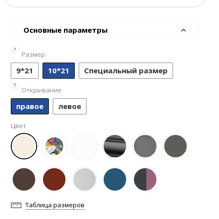
Основные параметры
?
Размер
9*21
10*21
Специальный размер
?
Открывание
правое
левое
Цвет
Таблица размеров