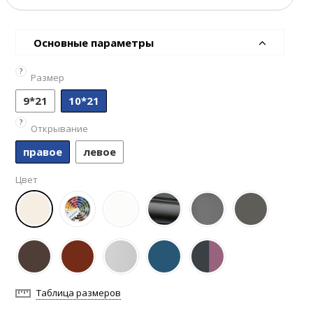
Основные параметры
?
Размер
9*21
10*21
?
Открывание
правое
левое
Цвет
Таблица размеров