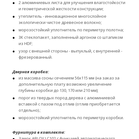
2 алюминиевых листа для улучшения влагостойкости
и геометрической жесткости конструкции;
утеплитель - инновационное многослойное
экологически чистое древесное волокно;
морозостойкий уплотнитель по периметру полотна;
3К стеклопакет, заполненный аргоном со штапиком
из HDF;
узор с внешней стороны - выпуклый, с внутренней -
фрезерованный.
Дверная коробка:
из массива сосны сечением 56х115 мм (на заказ за
дополнительную плату возможно увеличение
глубины коробки до 130, 170 или 210 мм);
порог из твердых пород дерева с алюминиевой
вставкой с пазом под отлив (отлив приобретается
отдельно).;
морозостойкий уплотнитель по периметру коробки.
Фурнитура в комплекте:
Замок ABLOY LC102 с функцией автоматического