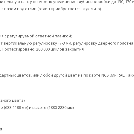
нительную плату возможно увеличение глубины коробки до 130, 170 ил
с пазом под отлив (отлив приобретается отдельно).;
ия с регулируемой ответной планкой;
еет вертикальную регулировку +/-3 мм, регулировку дверного полотна 
 Протестировано: 200 000 циклов закрытия.
артных цветов, или любой другой цвет из по карте NCS или RAL. Та
зного цвета)
688-1188 мм) и высоте (1880-2280 мм)
я