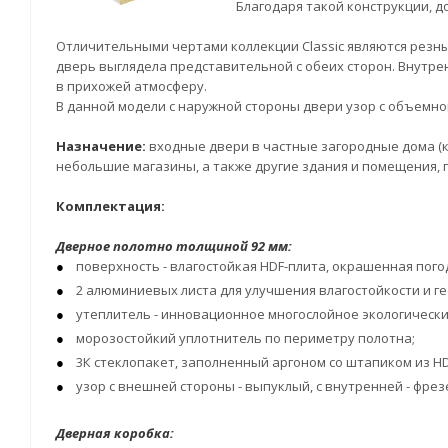
Благодаря такой конструкции, до
Отличительными чертами коллекции Classic являются резны
дверь выглядела представительной с обеих сторон. Внутрен
в прихожей атмосферу.
В данной модели с наружной стороны двери узор с объемной
Назначение:
входные двери в частные загородные дома (к
небольшие магазины, а также другие здания и помещения, 
Комплектация:
Дверное полотно толщиной 92 мм:
поверхность - влагостойкая HDF-плита, окрашенная пого
2 алюминиевых листа для улучшения влагостойкости и г
утеплитель - инновационное многослойное экологически
морозостойкий уплотнитель по периметру полотна;
3К стеклопакет, заполненный аргоном со штапиком из HD
узор с внешней стороны - выпуклый, с внутренней - фре
Дверная коробка: