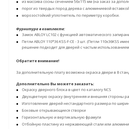
из массива сосны сечением 56х115 мм (на заказ за допол
порог из твердых пород дерева с алюминиевой вставкой 
морозостойкий уплотнитель по периметру коробки.
Фурнитура в комплекте:
Замок ABLOY LC102 с функцией автоматического запиран
Петли ABLOY 110*36 KSS-F-CE - 3 шт. (Петли 110x36KSS им
решение подходит для дверей с частым использованием.
Обратите внимание!
За дополнительную плату возможна окраска двери в 8 станд
Дополнительно Вы можете заказать:
Окраску дверного блока в цвет по каталогу NCS
Двухцветную окраску (внутренняя и внешняя стороны ра
Изготовление дверей нестандартного размера по ширине (
Боковые открывающиеся створки
Горизонтальную и вертикальную фрамуги
Отбойную пластину из нержавеющей стали или алюмини