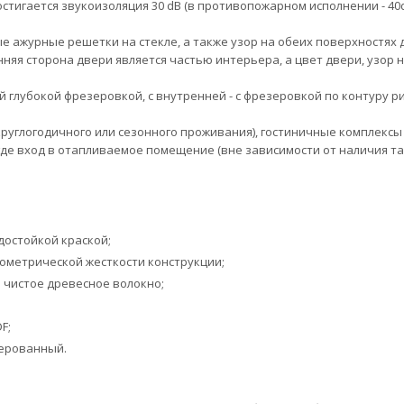
стигается звукоизоляция 30 dB (в противопожарном исполнении - 40dB
е ажурные решетки на стекле, а также узор на обеих поверхностях 
няя сторона двери является частью интерьера, а цвет двери, узор 
 глубокой фрезеровкой, с внутренней - с фрезеровкой по контуру ри
руглогодичного или сезонного проживания), гостиничные комплексы 
где вход в отапливаемое помещение (вне зависимости от наличия та
достойкой краской;
еометрической жесткости конструкции;
 чистое древесное волокно;
F;
зерованный.