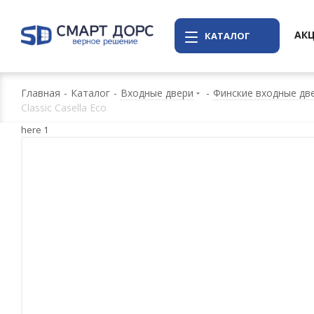
АК
КАТАЛОГ
Главная
-
Каталог
-
Входные двери
-
Финские входные дв
Classic Casella Eco
here 1