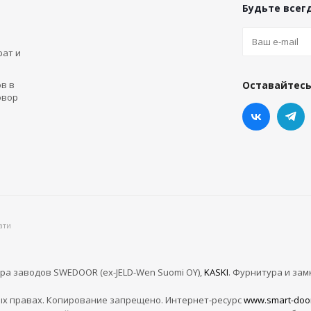
Будьте всегд
рат и
в в
Оставайтесь
овор
ати
ра заводов SWEDOOR (ex-JELD-Wen Suomi OY),
KASKI
. Фурнитура и зам
х правах. Копирование запрещено. Интернет-ресурс
www.smart-doo