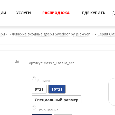
ЦИИ
УСЛУГИ
РАСПРОДАЖА
ГДЕ КУПИТЬ
ери
-
Финские входные двери Swedoor by Jeld-Wen
-
Серия Cla
Артикул:
classic_Casella_eco
?
Размер
9*21
10*21
Специальный размер
?
Открывание