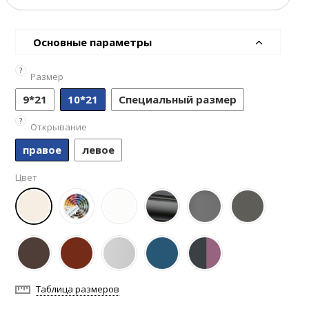
Основные параметры
?
Размер
9*21
10*21
Специальный размер
?
Открывание
правое
левое
Цвет
Таблица размеров