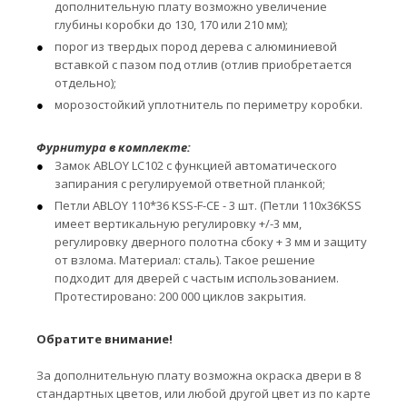
дополнительную плату возможно увеличение
глубины коробки до 130, 170 или 210 мм);
порог из твердых пород дерева с алюминиевой
вставкой с пазом под отлив (отлив приобретается
отдельно);
морозостойкий уплотнитель по периметру коробки.
Фурнитура в комплекте:
Замок ABLOY LC102 с функцией автоматического
запирания с регулируемой ответной планкой;
Петли ABLOY 110*36 KSS-F-CE - 3 шт. (Петли 110x36KSS
имеет вертикальную регулировку +/-3 мм,
регулировку дверного полотна сбоку + 3 мм и защиту
от взлома. Материал: сталь). Такое решение
подходит для дверей с частым использованием.
Протестировано: 200 000 циклов закрытия.
Обратите внимание!
За дополнительную плату возможна окраска двери в 8
стандартных цветов, или любой другой цвет из по карте