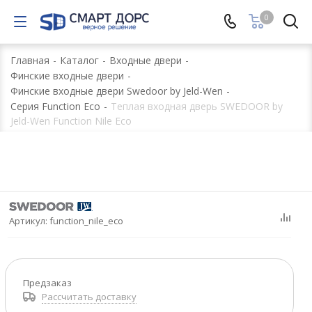
0
Главная
-
Каталог
-
Входные двери
-
Финские входные двери
-
Финские входные двери Swedoor by Jeld-Wen
-
Серия Function Eco
-
Теплая входная дверь SWEDOOR by
Jeld-Wen Function Nile Eco
Артикул:
function_nile_eco
Предзаказ
Рассчитать доставку