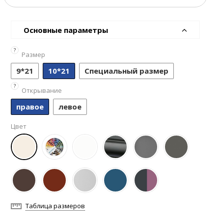
Основные параметры
?
Размер
9*21
10*21
Специальный размер
?
Открывание
правое
левое
Цвет
Таблица размеров