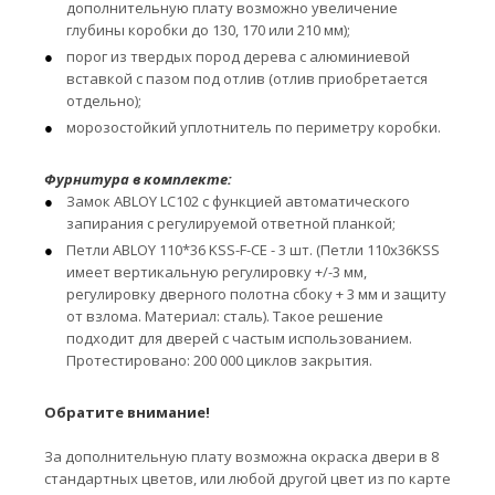
дополнительную плату возможно увеличение
глубины коробки до 130, 170 или 210 мм);
порог из твердых пород дерева с алюминиевой
вставкой с пазом под отлив (отлив приобретается
отдельно);
морозостойкий уплотнитель по периметру коробки.
Фурнитура в комплекте:
Замок ABLOY LC102 с функцией автоматического
запирания с регулируемой ответной планкой;
Петли ABLOY 110*36 KSS-F-CE - 3 шт. (Петли 110x36KSS
имеет вертикальную регулировку +/-3 мм,
регулировку дверного полотна сбоку + 3 мм и защиту
от взлома. Материал: сталь). Такое решение
подходит для дверей с частым использованием.
Протестировано: 200 000 циклов закрытия.
Обратите внимание!
За дополнительную плату возможна окраска двери в 8
стандартных цветов, или любой другой цвет из по карте