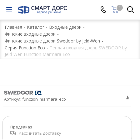
0
Главная
-
Каталог
-
Входные двери
-
Финские входные двери
-
Финские входные двери Swedoor by Jeld-Wen
-
Серия Function Eco
-
Теплая входная дверь SWEDOOR by
Jeld-Wen Function Marmara Eco
Артикул:
function_marmara_eco
Предзаказ
Рассчитать доставку