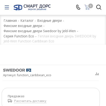
0
Главная
-
Каталог
-
Входные двери
-
Финские входные двери
-
Финские входные двери Swedoor by Jeld-Wen
-
Серия Function Eco
-
Теплая входная дверь SWEDOOR by
Jeld-Wen Function Caribbean Eco
Артикул:
function_caribbean_eco
Предзаказ
Рассчитать доставку