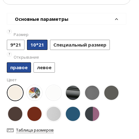
Основные параметры
?
Размер
9*21
10*21
Специальный размер
?
Открывание
правое
левое
Цвет
Таблица размеров