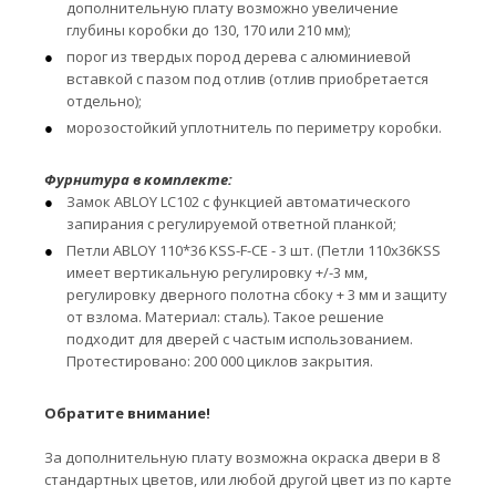
дополнительную плату возможно увеличение
глубины коробки до 130, 170 или 210 мм);
порог из твердых пород дерева с алюминиевой
вставкой с пазом под отлив (отлив приобретается
отдельно);
морозостойкий уплотнитель по периметру коробки.
Фурнитура в комплекте:
Замок ABLOY LC102 с функцией автоматического
запирания с регулируемой ответной планкой;
Петли ABLOY 110*36 KSS-F-CE - 3 шт. (Петли 110x36KSS
имеет вертикальную регулировку +/-3 мм,
регулировку дверного полотна сбоку + 3 мм и защиту
от взлома. Материал: сталь). Такое решение
подходит для дверей с частым использованием.
Протестировано: 200 000 циклов закрытия.
Обратите внимание!
За дополнительную плату возможна окраска двери в 8
стандартных цветов, или любой другой цвет из по карте