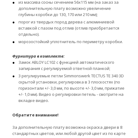
из массива сосны сечением 56х115 мм (на заказ за
дополнительную плату возможно увеличение
глубины коробки до 130, 170 или 210 мм);
порог из твердых пород дерева с алюминиевой
вставкой с пазом под отлив (отлив приобретается
отдельно).
морозостойкий уплотнитель по периметру коробки.
Фурнитура в комплекте:
Замок ABLOY LC102 с функцией автоматического
запирания с регулируемой ответной планкой;
3 регулируемые петли Simmonswerk TECTUS TE 340 3D
скрытой установки, регулировка в 3 плоскостях (по
горизонтали +/- 3,0 мм, по высоте +/- 3,0 мм, прижатие
+/- 1,0 мм). Видео о регулировки петель - смотрите на
вкладке видео.
Обратите внимание!
За дополнительную плату возможна окраска двери в 8
стандартных цветов, или любой другой цвет из по карте