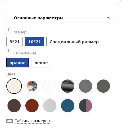
Основные параметры
?
Размер
9*21
10*21
Специальный размер
?
Открывание
правое
левое
Цвет
Таблица размеров