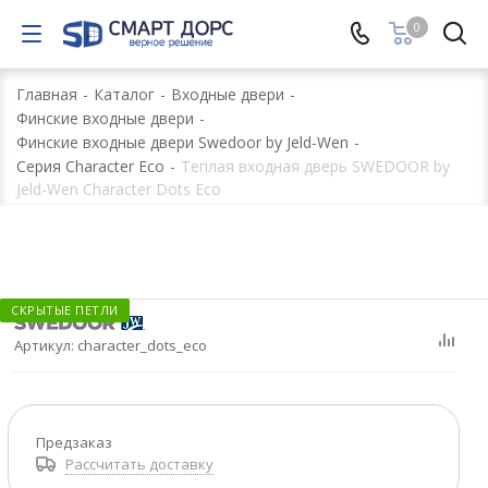
0
Главная
-
Каталог
-
Входные двери
-
Финские входные двери
-
Финские входные двери Swedoor by Jeld-Wen
-
Серия Сharacter Eco
-
Теплая входная дверь SWEDOOR by
Jeld-Wen Character Dots Eco
СКРЫТЫЕ ПЕТЛИ
Артикул:
character_dots_eco
Предзаказ
Рассчитать доставку