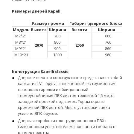
Размеры дверей Kapelli
Размер проема
Габарит дверного блока
Га
Модуль
Высота
Ширина
Высота
Ширина
В
М7*21
700
660
М8*21
800
760
2070
2050
М9*21
900
860
М10*21
1000
960
Конструкция Kapelli classic:
Дверное полотно конструктивно представляет cобой
каркас из LVL- бруса, заполненный экструзионным
пенополистиролом и облицованный
термоустойчивым ПВХ-листом толщиной 1,5 мм, с
заводской врезкой под замок. Торцы скрыты
кромочной ПВХ-лентой. Место установки замка
усилено ДПК-брусом.
Дверная коробка из экструдированного ПВХ с
силиконовым уплотнителем зарезана и собрана в
размер полотна.