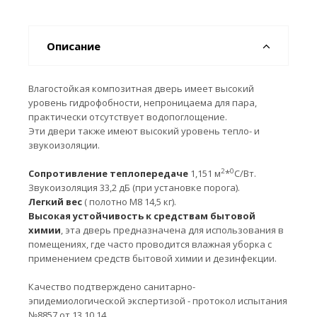
Описание
Влагостойкая композитная дверь имеет высокий
уровень гидрофобности, непроницаема для пара,
практически отсутствует водопоглощение.
Эти двери также имеют высокий уровень тепло- и
звукоизоляции.
2
0
Сопротивление теплопередаче
1,151 м
*
С/Вт.
Звукоизоляция 33,2 дБ (при установке порога).
Легкий вес
( полотно М8 14,5 кг).
Высокая устойчивость к средствам бытовой
химии
, эта дверь предназначена для использования в
помещениях, где часто проводится влажная уборка с
применением средств бытовой химии и дезинфекции.
Качество подтверждено санитарно-
эпидемиологической экспертизой - протокол испытания
№8857 от 13.10.14.