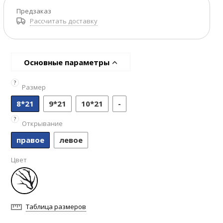
Предзаказ
Рассчитать доставку
Основные параметры
?
Размер
8*21
9*21
10*21
-
?
Открывание
правое
левое
Цвет
Таблица размеров