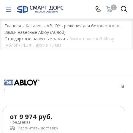
0
Главная
-
Каталог
-
ABLOY - решения для безопасности
-
Замки навесные Abloy (Аблой)
-
Стандартные навесные замки
-
Замок навесной Abloy
(Аблой) PL341, дужка 10 мм
:
от
9 974 руб.
Предзаказ
Рассчитать доставку