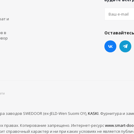
рат и
в в
Оставайтесь
овор
ати
ра заводов SWEDOOR (ex-JELD-Wen Suomi OY),
KASKI
. Фурнитура и зам
х правах. Копирование запрещено. Интернет-ресурс
www.smart-doo
сит справочный характер и ни при каких условиях не является публи