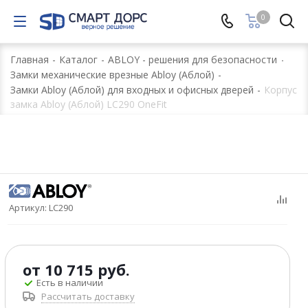
0
Главная
-
Каталог
-
ABLOY - решения для безопасности
-
Замки механические врезные Abloy (Аблой)
-
Замки Abloy (Аблой) для входных и офисных дверей
-
Корпус
замка Abloy (Аблой) LC290 OneFit
Артикул:
LC290
от
10 715 руб.
Есть в наличии
Рассчитать доставку