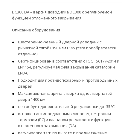
DC300 DA – версия доводчика DC300 с регулируемой
функцией отложенного закрывания.
Описание оборудования
Шестеренно-реечный Дверной доводчик с
рычажной тягой L190 или L195 (тяга приобретается
отдельно)
Сертифицирован в соответствии с ГОСТ 56177-2014 и
EN1154, регулируемая сила закрывания категории
EN3-6
Подходит для противопожарных и противодымных
дверей
Максимальная ширина створки одностворчатой
двери 1400 мм
не требует дополнительной регулировки до -35°С
оснащен антивандальным клапаном, ветровым
тормозом (BC) и клапаном регулировки функции
отложенного закрывания (DA)
регулировка тяги по высоте и преднатяжение