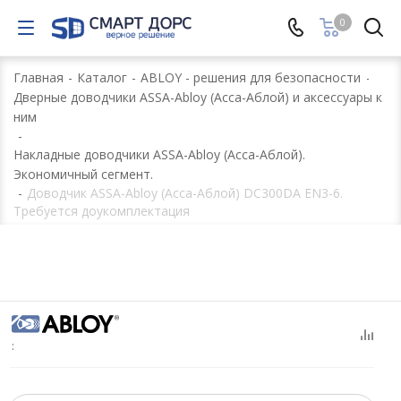
0
Главная
-
Каталог
-
ABLOY - решения для безопасности
-
Дверные доводчики ASSA-Abloy (Асса-Аблой) и аксессуары к
ним
-
Накладные доводчики ASSA-Abloy (Асса-Аблой).
Экономичный сегмент.
-
Доводчик ASSA-Abloy (Асса-Аблой) DC300DA EN3-6.
Требуется доукомплектация
: