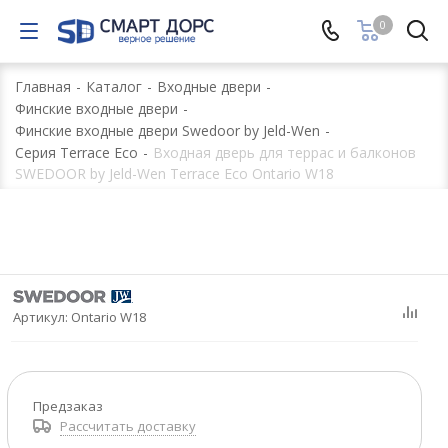
0
Главная
-
Каталог
-
Входные двери
-
Финские входные двери
-
Финские входные двери Swedoor by Jeld-Wen
-
Серия Terrace Eco
-
Входная дверь для террас и балконов
SWEDOOR by Jeld-Wen Terrace Eco Ontario W18
Артикул:
Ontario W18
Предзаказ
Рассчитать доставку