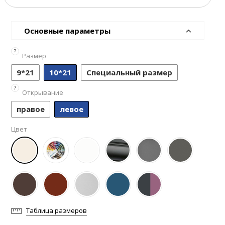
Основные параметры
?
Размер
9*21
10*21
Специальный размер
?
Открывание
правое
левое
Цвет
Таблица размеров