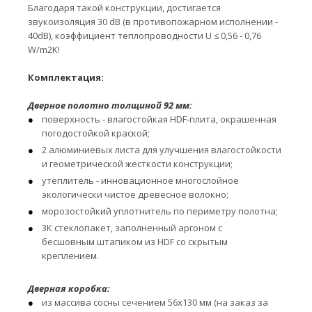
Благодаря такой конструкции, достигается
звукоизоляция 30 dB (в противопожарном исполнении -
40dB), коэффициент теплопроводности U ≤ 0,56 - 0,76
W/m2K!
Комплектация:
Дверное полотно толщиной 92 мм:
поверхность - влагостойкая HDF-плита, окрашенная
погодостойкой краской;
2 алюминиевых листа для улучшения влагостойкости
и геометрической жесткости конструкции;
утеплитель - инновационное многослойное
экологически чистое древесное волокно;
морозостойкий уплотнитель по периметру полотна;
3К стеклопакет, заполненный аргоном с
бесшовным штапиком из HDF со скрытым
креплением.
Дверная коробка:
из массива сосны сечением 56х130 мм (на заказ за