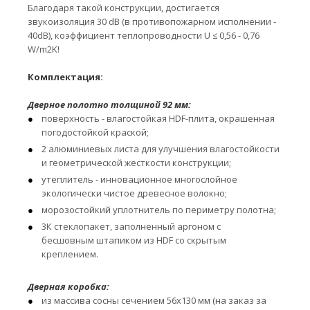
Благодаря такой конструкции, достигается
звукоизоляция 30 dB (в противопожарном исполнении -
40dB), коэффициент теплопроводности U ≤ 0,56 - 0,76
W/m2K!
Комплектация:
Дверное полотно толщиной 92 мм:
поверхность - влагостойкая HDF-плита, окрашенная
погодостойкой краской;
2 алюминиевых листа для улучшения влагостойкости
и геометрической жесткости конструкции;
утеплитель - инновационное многослойное
экологически чистое древесное волокно;
морозостойкий уплотнитель по периметру полотна;
3К стеклопакет, заполненный аргоном с
бесшовным штапиком из HDF со скрытым
креплением.
Дверная коробка:
из массива сосны сечением 56х130 мм (на заказ за