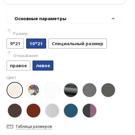
Основные параметры
?
Размер
9*21
10*21
Специальный размер
?
Открывание
правое
левое
Цвет
Таблица размеров