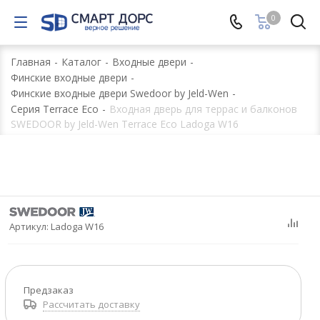
0
Главная
-
Каталог
-
Входные двери
-
Финские входные двери
-
Финские входные двери Swedoor by Jeld-Wen
-
Серия Terrace Eco
-
Входная дверь для террас и балконов
SWEDOOR by Jeld-Wen Terrace Eco Ladoga W16
Артикул:
Ladoga W16
Предзаказ
Рассчитать доставку