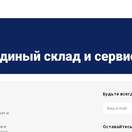
Будьте всегд
рат и
в в
Оставайтесь
овор