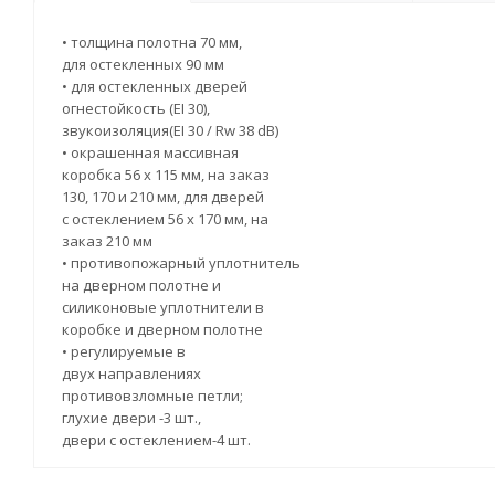
• толщина полотна 70 мм,
для остекленных 90 мм
• для остекленных дверей
огнестойкость (EI 30),
звукоизоляция(EI 30 / Rw 38 dB)
• окрашенная массивная
коробка 56 x 115 мм, на заказ
130, 170 и 210 мм, для дверей
с остеклением 56 x 170 мм, на
заказ 210 мм
• противопожарный уплотнитель
на дверном полотне и
силиконовые уплотнители в
коробке и дверном полотне
• регулируемые в
двух направлениях
противовзломные петли;
глухие двери -3 шт.,
двери с остеклением-4 шт.