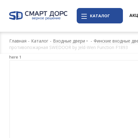
АК
КАТАЛОГ
Главная
-
Каталог
-
Входные двери
-
Финские входные дв
противопожарная SWEDOOR by Jeld-Wen Function F1893
here 1