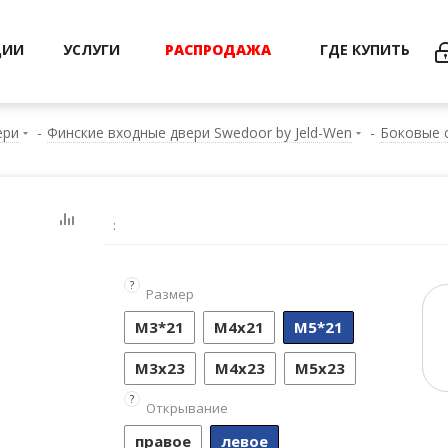
ЦИИ
УСЛУГИ
РАСПРОДАЖА
ГДЕ КУПИТЬ
ери
-
Финские входные двери Swedoor by Jeld-Wen
-
Боковые 
:
?
Размер
М3*21
М4х21
М5*21
М3х23
М4х23
М5х23
?
Открывание
правое
левое