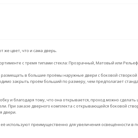
 же цвет, что и сама дверь.
ортименте с тремя типами стекла: Прозрачный, Матовый или Рельеф
 размещать в большие проёмы наружные двери с боковой створкой 
бходимо закрыть проём больший по размеру, чем предполагает станд
ку и благодаря тому, что она открывается, проход можно сделать ш
ли. При заказе дверного комплекта с открывающейся боковой ство
я двери.
 её используют преимущественно для увеличения освещённости в п