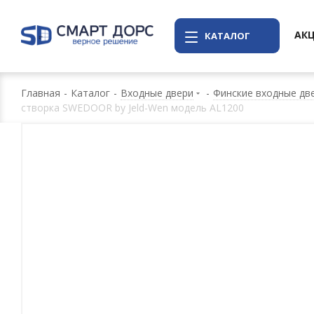
АК
КАТАЛОГ
Главная
-
Каталог
-
Входные двери
-
Финские входные дв
створка SWEDOOR by Jeld-Wen модель AL1200