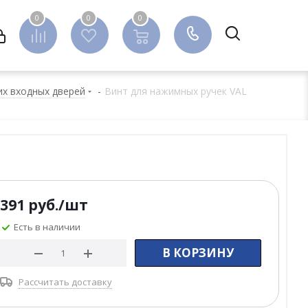
0
0
0
0
их входных дверей
-
Винт для нажимных ручек VAL
391
руб.
/шт
Есть в наличии
В КОРЗИНУ
Рассчитать доставку