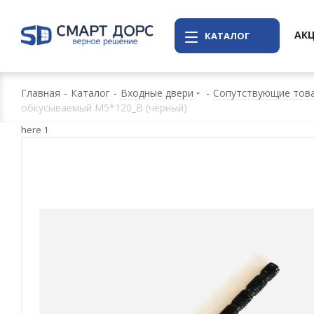
АК
КАТАЛОГ
Главная
-
Каталог
-
Входные двери
-
Сопутствующие това
обкусываемый M5*120_B (чёрный)
here 1