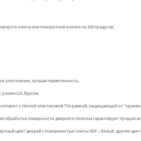
повороте ключа или поворотной кнопки на 360 градусов;
ое уплотнение, лучшая герметичность.
 усилен LVL брусом.
клопакет с тёплой пластиковой TGI-рамкой, защищающей от "краевог
ая обработка поверхности дверного полотна гарантирует лучшую в
артный цвет дверей с поверхностью плиты HDF – белый, другие цвет