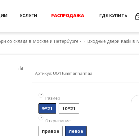
ЦИИ
УСЛУГИ
РАСПРОДАЖА
ГДЕ КУПИТЬ
ри со склада в Москве и Петербурге
-
Входные двери Kaski в 
Артикул:
UO1 tummanharmaa
?
Размер
9*21
10*21
?
Открывание
правое
левое