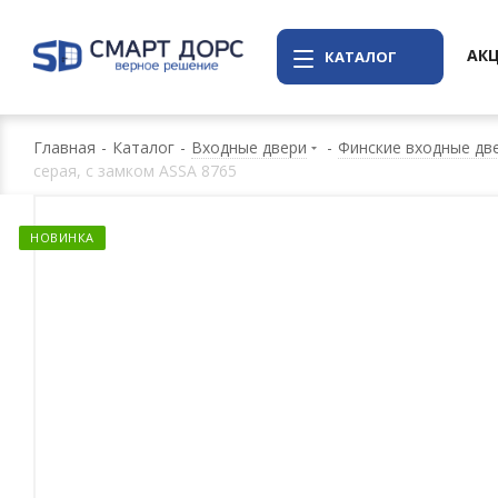
АК
КАТАЛОГ
Главная
-
Каталог
-
Входные двери
-
Финские входные две
серая, с замком ASSA 8765
НОВИНКА