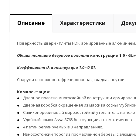
Описание
Характеристики
Доку
Поверхность двери - плиты HDF, армированные алюминием. 
Общая толщина дверного полотна
конструкции 1.0 - 62 
Коэффициент U: к
онструкции 1.0 <0.81.
Снаружи поверхность фрезерованная, гладкая внутри.
Комплектация:
Дверное полотно многослойной конструкции армированн
Дверная коробка окрашенная из массива сосны глубиной 11
Силиконорезиновый морозостойкий утеплитель на полот
Удобный замок Assa 8765 без функции автоматического з
4 петли регулируемых в 3 направлениях.
Износостойкий порог из промасленной березы с алюмин