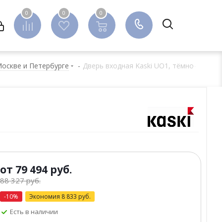
0
0
0
0
Москве и Петербурге
-
Дверь входная Kaski UO1, тёмно-
от
79 494 руб.
88 327 руб.
-10%
Экономия
8 833 руб.
Есть в наличии