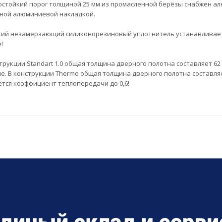
остойкий порог толщиной 25 мм из промасленной берёзы снабжен а
ной алюминиевой накладкой.
ий незамерзающий силиконорезиновый уплотнитель устанавливается 
!
трукции Standart 1.0 общая толщина дверного полотна составляет 62
. В конструкции Thermo общая толщина дверного полотна составляет
ется коэффициент теплопередачи до 0,6!