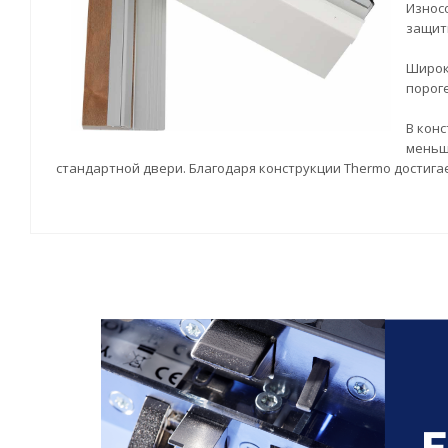
Износ
защит
Широк
пороге
В конс
меньше
стандартной двери. Благодаря конструкции Thermo достига