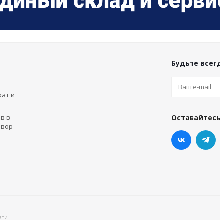
Будьте всегд
рат и
в в
Оставайтесь
овор
ати