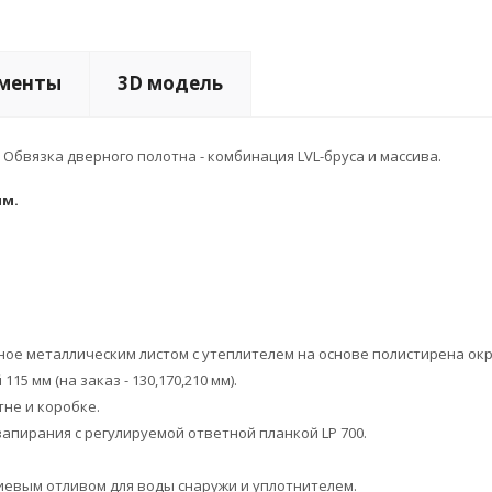
менты
3D модель
Обвязка дверного полотна - комбинация LVL-бруса и массива.
мм.
ое металлическим листом с утеплителем на основе полистирена ок
5 мм (на заказ - 130,170,210 мм).
не и коробке.
апирания с регулируемой ответной планкой LP 700.
иевым отливом для воды снаружи и уплотнителем.