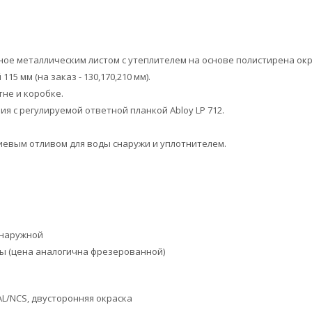
ое металлическим листом с утеплителем на основе полистирена ок
5 мм (на заказ - 130,170,210 мм).
не и коробке.
я с регулируемой ответной планкой Abloy LP 712.
иевым отливом для воды снаружи и уплотнителем.
 наружной
ны (цена аналогична фрезерованной)
AL/NCS, двусторонняя окраска