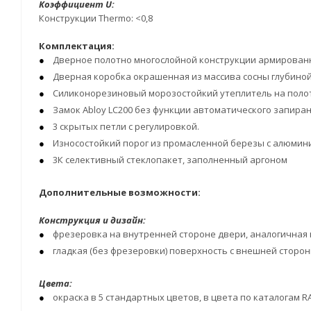
Коэффициент U:
Конструкции Thermo: <0,8
Комплектация:
Дверное полотно многослойной конструкции армированн
Дверная коробка окрашенная из массива сосны глубиной 11
Силиконорезиновый морозостойкий утеплитель на полот
Замок Abloy LC200 без функции автоматического запирани
3 скрытых петли с регулировкой.
Износостойкий порог из промасленной березы с алюмин
3К селективный стеклопакет, заполненный аргоном
Дополнительные возможности:
Конструкция и дизайн:
фрезеровка на внутренней стороне двери, аналогичная
гладкая (без фрезеровки) поверхность с внешней сторо
Цвета:
окраска в 5 стандартных цветов, в цвета по каталогам R