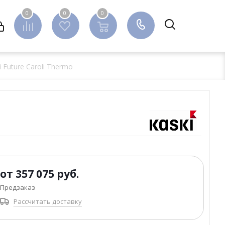
0
0
0
0
 Future Caroli Thermo
от
357 075 руб.
Предзаказ
Рассчитать доставку