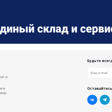
Будьте всегд
рат и
в в
Оставайтесь
овор