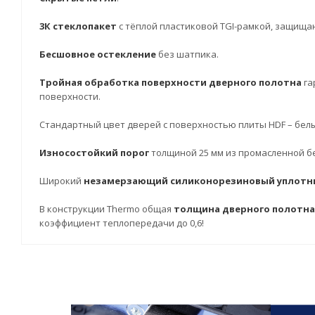
3К стеклопакет
с тёплой пластиковой TGI-рамкой, защища
Бесшовное остекление
без шатпика.
Тройная обработка поверхности дверного полотна
га
поверхности.
Стандартный цвет дверей с поверхностью плиты HDF – белы
Износостойкий порог
толщиной 25 мм из промасленной 
Широкий
незамерзающий силиконорезиновый уплотн
В конструкции Thermo общая
толщина дверного полотна 
коэффициент теплопередачи до 0,6!