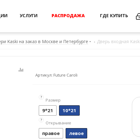
ЦИИ
УСЛУГИ
РАСПРОДАЖА
ГДЕ КУПИТЬ
ри Kaski на заказ в Москве и Петербурге
-
Дверь входная Kaski
Артикул:
Future Caroli
?
Размер
9*21
10*21
?
Открывание
правое
левое