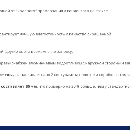
ющей от "краевого" промерзания и конденсата на стекле.
рантирует лучшую влагостойкость и качество окрашенной
й, другие цвета возможны по запросу.
берёзы снабжен алюминиевым водоотливом с наружной стороны и з
итель
устанавливается по 2 контурам: на полотне и коробке, в том ч
составляет 86 мм
, что примерно на 30 % больше, чем у стандартн