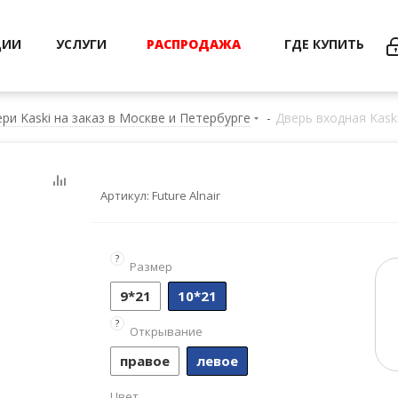
ЦИИ
УСЛУГИ
РАСПРОДАЖА
ГДЕ КУПИТЬ
ри Kaski на заказ в Москве и Петербурге
-
Дверь входная Kaski
Артикул:
Future Alnair
?
Размер
9*21
10*21
?
Открывание
правое
левое
Цвет