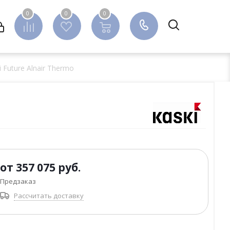
0
0
0
0
 Future Alnair Thermo
от
357 075 руб.
Предзаказ
Рассчитать доставку