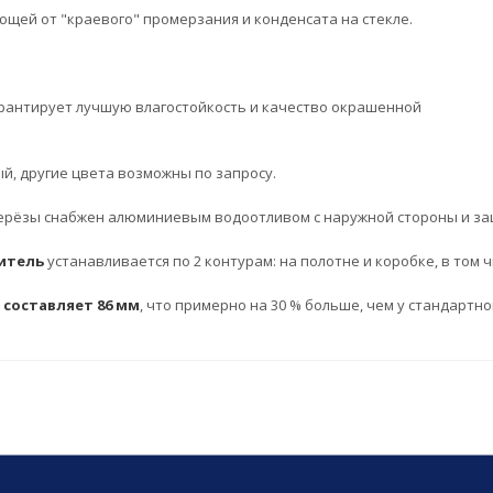
ющей от "краевого" промерзания и конденсата на стекле.
рантирует лучшую влагостойкость и качество окрашенной
й, другие цвета возможны по запросу.
берёзы снабжен алюминиевым водоотливом с наружной стороны и з
итель
устанавливается по 2 контурам: на полотне и коробке, в том ч
составляет 86 мм
, что примерно на 30 % больше, чем у стандартн