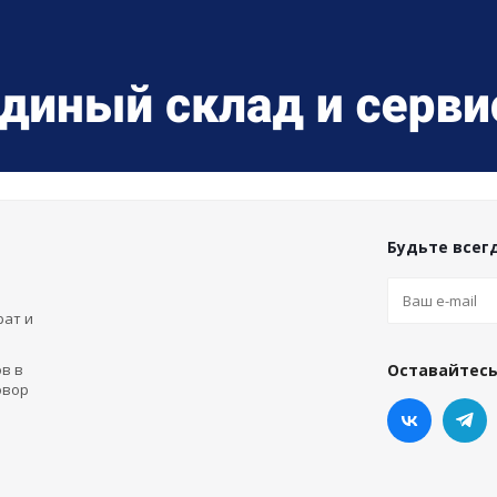
Будьте всегд
рат и
в в
Оставайтесь
овор