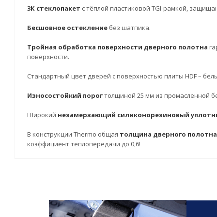
3К стеклопакет
с тёплой пластиковой TGI-рамкой, защища
Бесшовное остекление
без шатпика.
Тройная обработка поверхности дверного полотна
га
поверхности.
Стандартный цвет дверей с поверхностью плиты HDF – белы
Износостойкий порог
толщиной 25 мм из промасленной 
Широкий
незамерзающий силиконорезиновый уплотн
В конструкции Thermo общая
толщина дверного полотна 
коэффициент теплопередачи до 0,6!