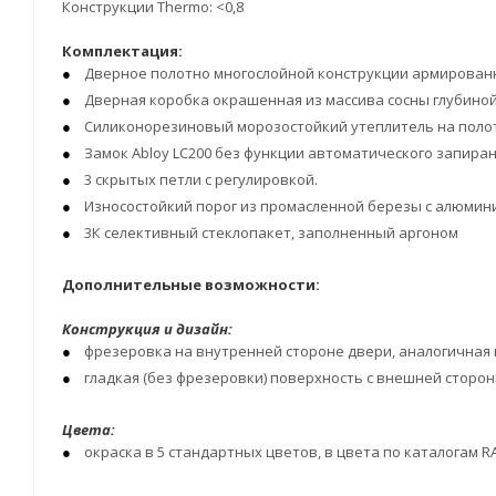
Конструкции Thermo: <0,8
Комплектация:
Дверное полотно многослойной конструкции армированн
Дверная коробка окрашенная из массива сосны глубиной 11
Силиконорезиновый морозостойкий утеплитель на полот
Замок Abloy LC200 без функции автоматического запирани
3 скрытых петли с регулировкой.
Износостойкий порог из промасленной березы с алюмин
3К селективный стеклопакет, заполненный аргоном
Дополнительные возможности:
Конструкция и дизайн:
фрезеровка на внутренней стороне двери, аналогичная
гладкая (без фрезеровки) поверхность с внешней сторо
Цвета:
окраска в 5 стандартных цветов, в цвета по каталогам R