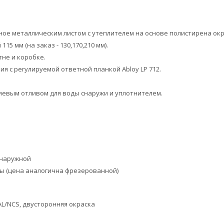
ое металлическим листом с утеплителем на основе полистирена ок
5 мм (на заказ - 130,170,210 мм).
не и коробке.
я с регулируемой ответной планкой Abloy LP 712.
иевым отливом для воды снаружи и уплотнителем.
 наружной
ны (цена аналогична фрезерованной)
AL/NCS, двусторонняя окраска