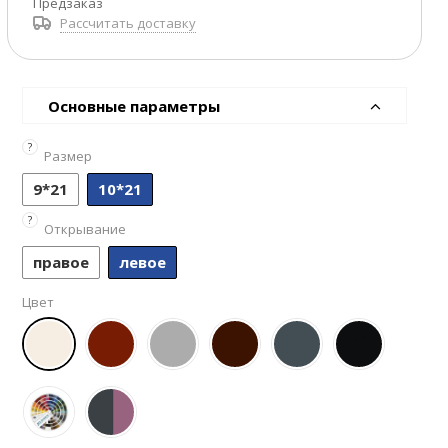
Предзаказ
Рассчитать доставку
Основные параметры
?
Размер
9*21
10*21
?
Открывание
правое
левое
Цвет