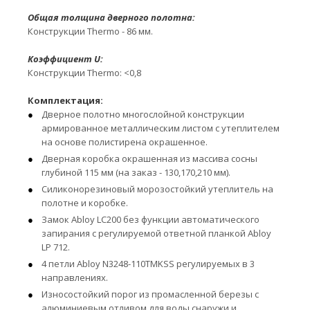
Общая толщина дверного полотна:
Конструкции Thermo - 86 мм.
Коэффициент U:
Конструкции Thermo: <0,8
Комплектация:
Дверное полотно многослойной конструкции
армированное металлическим листом с утеплителем
на основе полистирена окрашенное.
Дверная коробка окрашенная из массива сосны
глубиной 115 мм (на заказ - 130,170,210 мм).
Силиконорезиновый морозостойкий утеплитель на
полотне и коробке.
Замок Abloy LC200 без функции автоматического
запирания с регулируемой ответной планкой Abloy
LP 712.
4 петли Abloy N3248-110TMKSS регулируемых в 3
направлениях.
Износостойкий порог из промасленной березы с
алюминиевым отливом для воды снаружи и