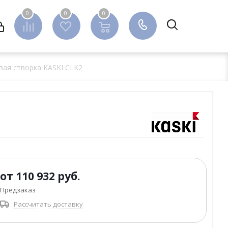
0
0
0
0
вая створка KASKI CLK2
от
110 932 руб.
Предзаказ
Рассчитать доставку