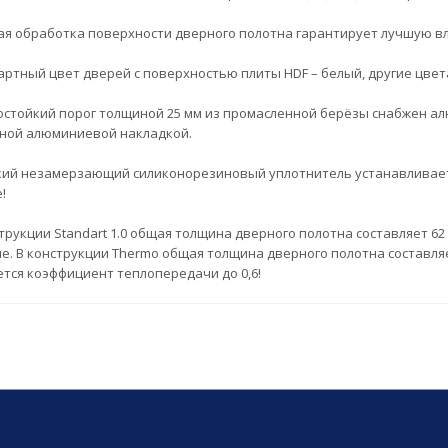
ая обработка поверхности дверного полотна гарантирует лучшую в
артный цвет дверей с поверхностью плиты HDF – белый, другие цвет
остойкий порог толщиной 25 мм из промасленной берёзы снабжен а
ной алюминиевой накладкой.
ий незамерзающий силиконорезиновый уплотнитель устанавливается 
!
трукции Standart 1.0 общая толщина дверного полотна составляет 62
. В конструкции Thermo общая толщина дверного полотна составляет
ется коэффициент теплопередачи до 0,6!