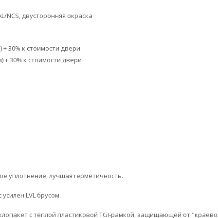
AL/NCS, двусторонняя окраска
 + 30% к стоимости двери
) + 30% к стоимости двери
ое уплотнение, лучшая герметичность.
 усилен LVL брусом.
клопакет с тёплой пластиковой TGI-рамкой, защищающей от "краевог