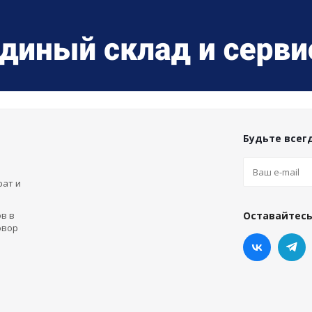
Будьте всегд
рат и
в в
Оставайтесь
овор