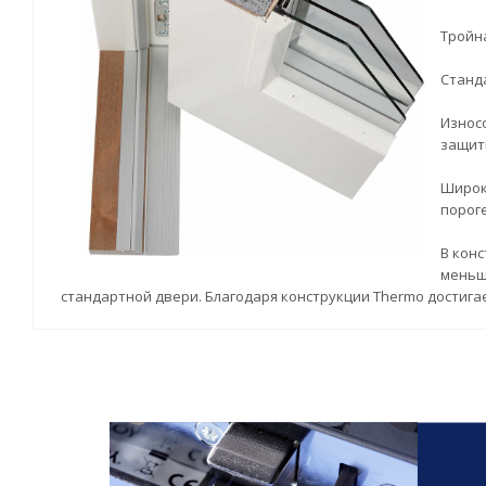
Тройн
Станд
Износ
защит
Широк
пороге
В конс
меньше
стандартной двери. Благодаря конструкции Thermo достига