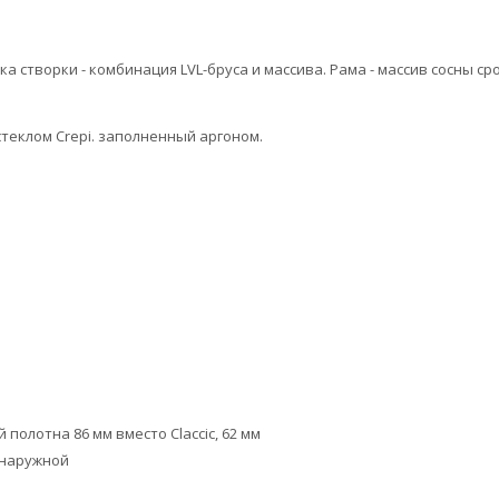
а створки - комбинация LVL-бруса и массива. Рама - массив сосны 
стеклом Crepi. заполненный аргоном.
полотна 86 мм вместо Claccic, 62 мм
 наружной