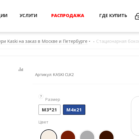
ЦИИ
УСЛУГИ
РАСПРОДАЖА
ГДЕ КУПИТЬ
ри Kaski на заказ в Москве и Петербурге
-
Стационарная боко
Артикул:
KASKI CLK2
?
Размер
М3*21
М4х21
Цвет