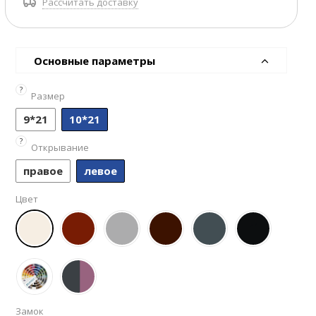
Рассчитать доставку
Основные параметры
?
Размер
9*21
10*21
?
Открывание
правое
левое
Цвет
Замок