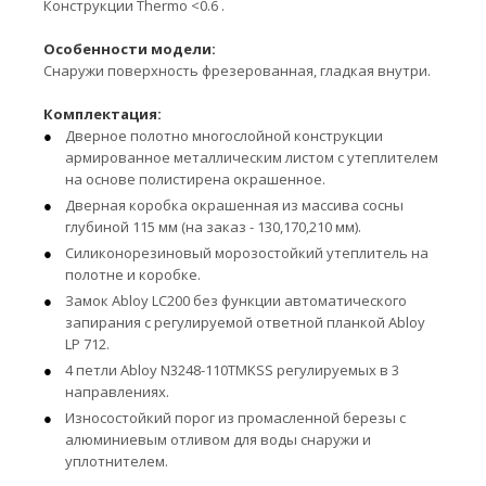
Конструкции Thermo <0.6 .
Особенности модели:
Снаружи поверхность фрезерованная, гладкая внутри.
Комплектация:
Дверное полотно многослойной конструкции
армированное металлическим листом с утеплителем
на основе полистирена окрашенное.
Дверная коробка окрашенная из массива сосны
глубиной 115 мм (на заказ - 130,170,210 мм).
Силиконорезиновый морозостойкий утеплитель на
полотне и коробке.
Замок Abloy LC200 без функции автоматического
запирания с регулируемой ответной планкой Abloy
LP 712.
4 петли Abloy N3248-110TMKSS регулируемых в 3
направлениях.
Износостойкий порог из промасленной березы с
алюминиевым отливом для воды снаружи и
уплотнителем.