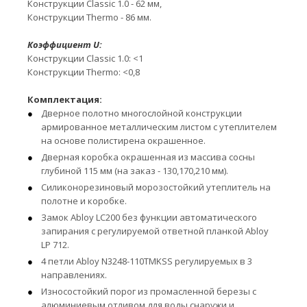
Конструкции Classic 1.0 - 62 мм,
Конструкции Thermo - 86 мм.
Коэффициент U:
Конструкции Classic 1.0: <1
Конструкции Thermo: <0,8
Комплектация:
Дверное полотно многослойной конструкции
армированное металлическим листом с утеплителем
на основе полистирена окрашенное.
Дверная коробка окрашенная из массива сосны
глубиной 115 мм (на заказ - 130,170,210 мм).
Силиконорезиновый морозостойкий утеплитель на
полотне и коробке.
Замок Abloy LC200 без функции автоматического
запирания с регулируемой ответной планкой Abloy
LP 712.
4 петли Abloy N3248-110TMKSS регулируемых в 3
направлениях.
Износостойкий порог из промасленной березы с
алюминиевым отливом для воды снаружи и