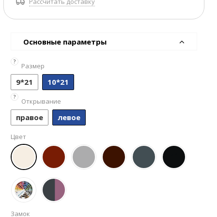
Рассчитать доставку
Основные параметры
?
Размер
9*21
10*21
?
Открывание
правое
левое
Цвет
Замок