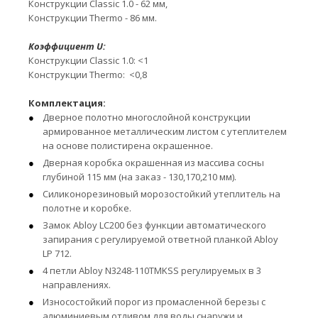
Конструкции Classic 1.0 - 62 мм,
Конструкции Thermo - 86 мм.
Коэффициент U:
Конструкции Classic 1.0: <1
Конструкции Thermo: <0,8
Комплектация:
Дверное полотно многослойной конструкции
армированное металлическим листом с утеплителем
на основе полистирена окрашенное.
Дверная коробка окрашенная из массива сосны
глубиной 115 мм (на заказ - 130,170,210 мм).
Силиконорезиновый морозостойкий утеплитель на
полотне и коробке.
Замок Abloy LC200 без функции автоматического
запирания с регулируемой ответной планкой Abloy
LP 712.
4 петли Abloy N3248-110TMKSS регулируемых в 3
направлениях.
Износостойкий порог из промасленной березы с
алюминиевым отливом для воды снаружи и