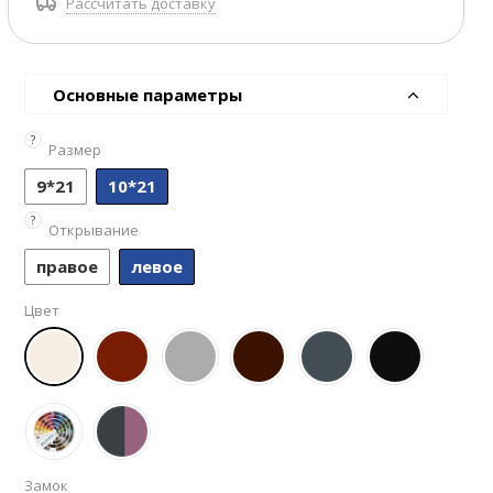
Рассчитать доставку
Основные параметры
?
Размер
9*21
10*21
?
Открывание
правое
левое
Цвет
Замок