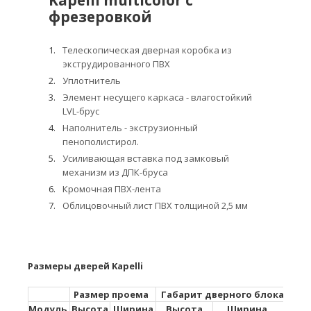
Kapelli multicolor с
фрезеровкой
Телескопическая дверная коробка из
экструдированного ПВХ
Уплотнитель
Элемент несущего каркаса - влагостойкий
LVL-брус
Наполнитель - экструзионный
пенополистирол.
Усиливающая вставка под замковый
механизм из ДПК-бруса
Кромочная ПВХ-лента
Облицовочный лист ПВХ толщиной 2,5 мм
Размеры дверей Kapelli
Размер проема
Габарит дверного блока
Га
Модуль
Высота
Ширина
Высота
Ширина
В