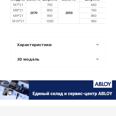
М7*21
700
660
М8*21
800
760
2070
2050
М9*21
900
860
М10*21
1000
960
Характеристики
3D модель