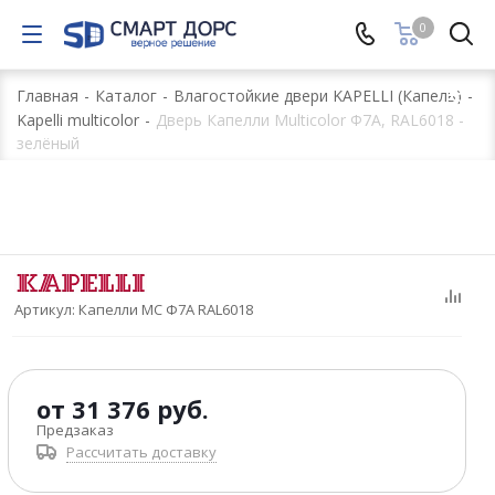
0
Главная
-
Каталог
-
Влагостойкие двери KAPELLI (Капель)
-
Kapelli multicolor
-
Дверь Капелли Multicolor Ф7A, RAL6018 -
зелёный
Артикул:
Капелли MC Ф7A RAL6018
от
31 376 руб.
Предзаказ
Рассчитать доставку