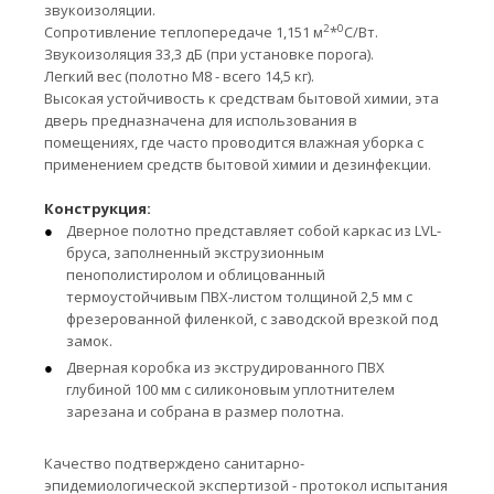
звукоизоляции.
2
0
Сопротивление теплопередаче 1,151 м
*
С/Вт.
Звукоизоляция 33,3 дБ (при установке порога).
Легкий вес (полотно М8 - всего 14,5 кг).
Высокая устойчивость к средствам бытовой химии, эта
дверь предназначена для использования в
помещениях, где часто проводится влажная уборка с
применением средств бытовой химии и дезинфекции.
Конструкция:
Дверное полотно представляет cобой каркас из LVL-
бруса, заполненный экструзионным
пенополистиролом и облицованный
термоустойчивым ПВХ-листом толщиной 2,5 мм с
фрезерованной филенкой, с заводской врезкой под
замок.
Дверная коробка из экструдированного ПВХ
глубиной 100 мм с силиконовым уплотнителем
зарезана и собрана в размер полотна.
Качество подтверждено санитарно-
эпидемиологической экспертизой - протокол испытания