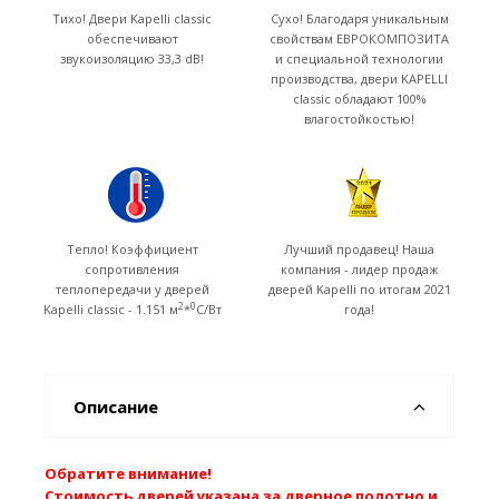
Тихо! Двери Kapelli classic
Сухо! Благодаря уникальным
обеспечивают
свойствам ЕВРОКОМПОЗИТА
звукоизоляцию 33,3 dB!
и специальной технологии
производства, двери KAPELLI
classic обладают 100%
влагостойкостью!
Тепло! Коэффициент
Лучший продавец! Наша
сопротивления
компания - лидер продаж
теплопередачи у дверей
дверей Kapelli по итогам 2021
2
0
Kapelli classic - 1.151 м
*
C/Вт
года!
Описание
Обратите внимание!
Стоимость дверей указана за дверное полотно и