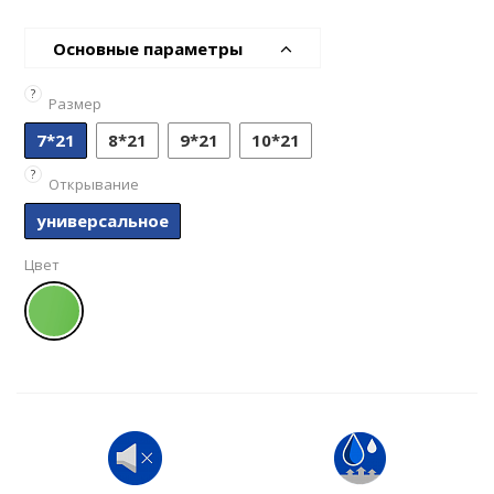
Основные параметры
?
Размер
7*21
8*21
9*21
10*21
?
Открывание
универсальное
Цвет