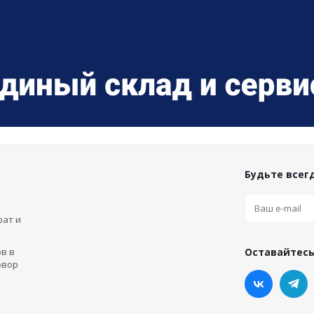
Будьте всегд
рат и
в в
Оставайтесь
овор