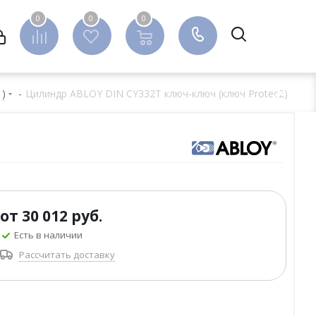
0
0
0
0
 )
-
Цилиндр ABLOY DIN CY332T ключ-ключ (ключ Protec2)
от
30 012 руб.
Есть в наличии
Рассчитать доставку