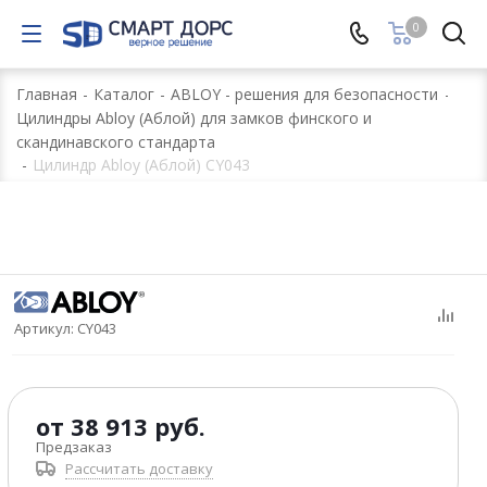
0
Главная
-
Каталог
-
ABLOY - решения для безопасности
-
Цилиндры Abloy (Аблой) для замков финского и
скандинавского стандарта
-
Цилиндр Abloy (Аблой) CY043
Артикул:
CY043
от
38 913 руб.
Предзаказ
Рассчитать доставку