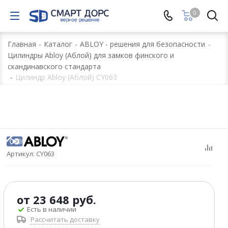
0
Главная
-
Каталог
-
ABLOY - решения для безопасности
-
Цилиндры Abloy (Аблой) для замков финского и
скандинавского стандарта
-
Цилиндр Abloy (Аблой) CY063
Артикул:
CY063
от
23 648 руб.
Есть в наличии
Рассчитать доставку