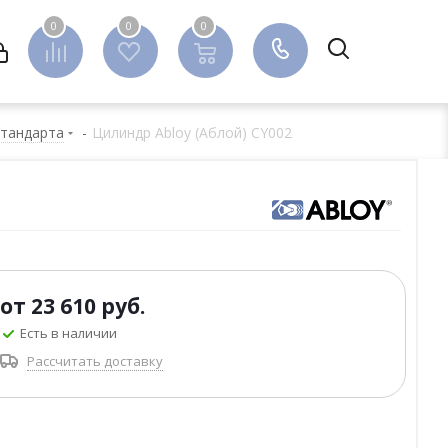
0
0
0
0
стандарта
-
Цилиндр Abloy (Аблой) CY002
от
23 610 руб.
Есть в наличии
Рассчитать доставку