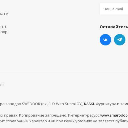
рат и
в в
Оставайтесь
овор
ати
ра заводов SWEDOOR (ex-JELD-Wen Suomi OY),
KASKI
. Фурнитура и зам
х правах. Копирование запрещено. Интернет-ресурс
www.smart-doo
сит справочный характер и ни при каких условиях не является публи