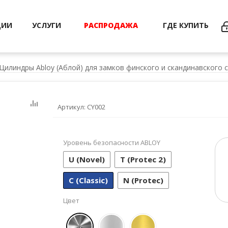
ЦИИ
УСЛУГИ
РАСПРОДАЖА
ГДЕ КУПИТЬ
Цилиндры Abloy (Аблой) для замков финского и скандинавского 
Артикул:
CY002
Уровень безопасности ABLOY
U (Novel)
T (Protec 2)
С (Classic)
N (Protec)
Цвет