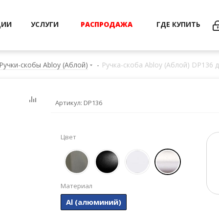
ЦИИ
УСЛУГИ
РАСПРОДАЖА
ГДЕ КУПИТЬ
Ручки-скобы Abloy (Аблой)
-
Ручка-скоба Abloy (Аблой) DP136 
Артикул:
DP136
Цвет
Материал
Al (алюминий)