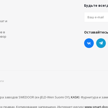
Будьте всегд
рат и
в в
Оставайтесь
овор
ати
ра заводов SWEDOOR (ex-JELD-Wen Suomi OY),
KASKI
. Фурнитура и зам
х правах. Копирование запрещено. Интернет-ресурс
www.smart-doo