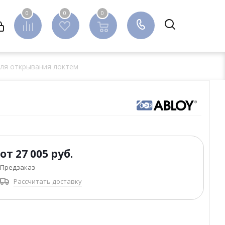
0
0
0
0
для открывания локтем
от
27 005 руб.
Предзаказ
Рассчитать доставку