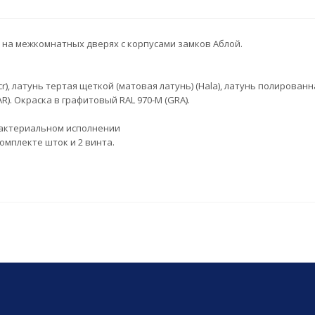
 на межкомнатных дверях с корпусами замков Аблой.
r), латунь тертая щеткой (матовая латунь) (Hala), латунь полированна
HAR). Окраска в графитовый RAL 970-M (GRA).
ибактериальном исполнении
омплекте шток и 2 винта.