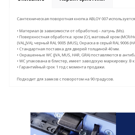
Сантехническая поворотная кнопка ABLOY 007 используется
• Материал (в зависимости от обработки) – латунь (Ms).
• Поверхностная обработка: хром (Cr), матовый хром (MCR/Hc
(VAL,JVA), черный RAL 9005 (MUS), Окраска в серый RAL 9006 (
• Стандартная поставка для дверей толщиной 40 мм.
• Окрашенные WC (JVA, MUS, HAR, GRA) поставляются в ант
• WC упакована в блистер, имеет заводскую маркировку. В к
• Гарантийный срок 1 год с момента продажи.
Подходит для замков с поворотом на 90 градусов.