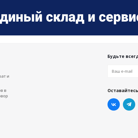
Будьте всегд
рат и
в в
Оставайтесь
овор