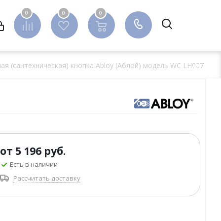
0
0
0
0
ая (сантехническая) кнопка Abloy (Аблой) модель WC LH007
от
5 196 руб.
Есть в наличии
Рассчитать доставку