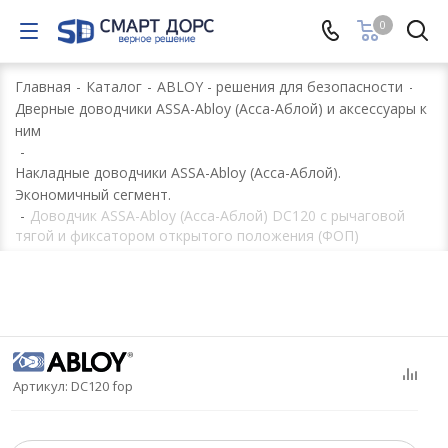
0
Главная
-
Каталог
-
ABLOY - решения для безопасности
-
Дверные доводчики ASSA-Abloy (Асса-Аблой) и аксессуары к
ним
-
Накладные доводчики ASSA-Abloy (Асса-Аблой).
Экономичный сегмент.
-
Доводчик ASSA-Abloy (Асса-Аблой) DC120 с рычаговой
тягой и фиксатором открытого положения (ФОП)
Артикул:
DC120 fop