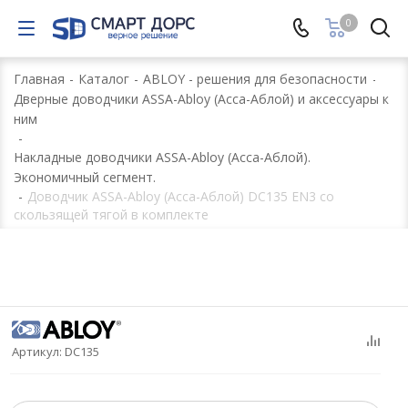
0
Главная
-
Каталог
-
ABLOY - решения для безопасности
-
Дверные доводчики ASSA-Abloy (Асса-Аблой) и аксессуары к
ним
-
Накладные доводчики ASSA-Abloy (Асса-Аблой).
Экономичный сегмент.
-
Доводчик ASSA-Abloy (Асса-Аблой) DC135 EN3 со
скользящей тягой в комплекте
Артикул:
DC135