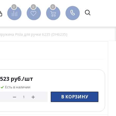
0
0
0
0
ружина Pisla для ручки 6235 (DH6235)
523
руб.
/шт
Есть в наличии
В КОРЗИНУ