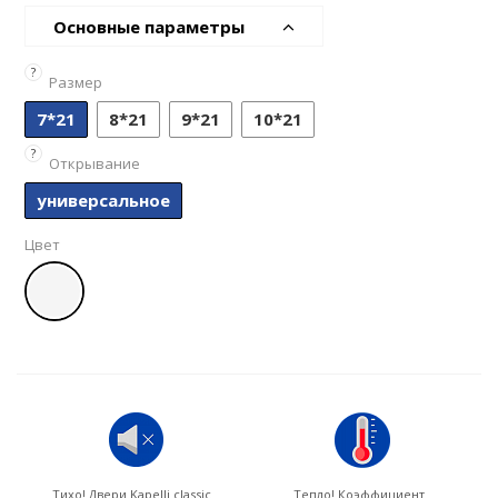
Основные параметры
?
Размер
7*21
8*21
9*21
10*21
?
Открывание
универсальное
Цвет
Тихо! Двери Kapelli classic
Тепло! Коэффициент