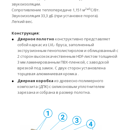
звукоизоляции.
2
0
Сопротивление теплопередаче 1,151 м
*
С/Вт.
Звукоизоляция 33,3 дБ (при установке порога).
Легкий вес.
Конструкция:
Дверное полотно
конструктивно представляет
собой каркас из LVL- бруса, заполненный
экструзионным пенополистиролом и облицованный с
2 сторон высококачественным HDF-листом толщиной
3 мм ламинированным ПВХ-пленкой, с заводской
врезкой под замок. С двух сторон установлена
торцевая алюминиевая кромка .
Дверная коробка
из древесно-полимерного
композита (ДПК) с силиконовым уплотнителем
зарезана и собрана в размер полотна.