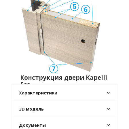
Конструкция двери Kapelli
Eco
Характеристики
Наличник телескопический
Дверная коробка телескопическая из ДПК
3D модель
(древесно-полимерный композит на основе
ПВХ и рисовой шелухи), ламинированная
ПВХ-пленкой
Документы